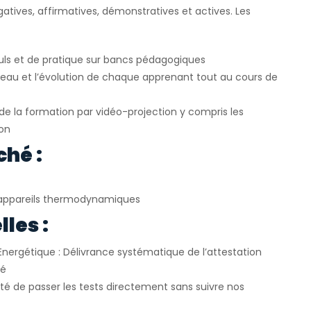
atives, affirmatives, démonstratives et actives. Les
uls et de pratique sur bancs pédagogiques
veau et l’évolution de chaque apprenant tout au cours de
e la formation par vidéo-projection y compris les
ion
ché :
appareils thermodynamiques
les :
Energétique : Délivrance systématique de l’attestation
ié
ité de passer les tests directement sans suivre nos