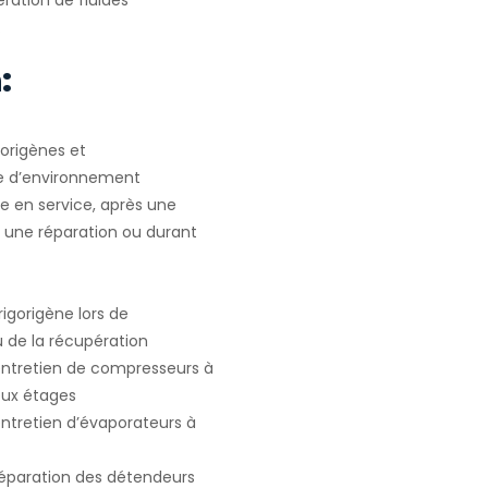
ration de fluides
.
:
gorigènes et
e d’environnement
e en service, après une
u une réparation ou durant
igorigène lors de
ou de la récupération
 entretien de compresseurs à
deux étages
entretien d’évaporateurs à
 réparation des détendeurs