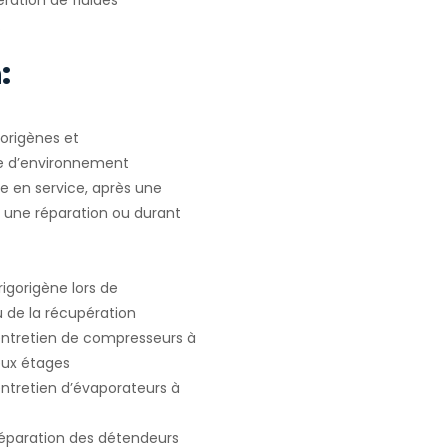
ration de fluides
.
:
gorigènes et
e d’environnement
e en service, après une
u une réparation ou durant
igorigène lors de
ou de la récupération
 entretien de compresseurs à
deux étages
entretien d’évaporateurs à
 réparation des détendeurs