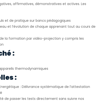
atives, affirmatives, démonstratives et actives. Les
uls et de pratique sur bancs pédagogiques
veau et l’évolution de chaque apprenant tout au cours de
e la formation par vidéo-projection y compris les
ion
ché :
appareils thermodynamiques
les :
Energétique : Délivrance systématique de l’attestation
ié
ité de passer les tests directement sans suivre nos