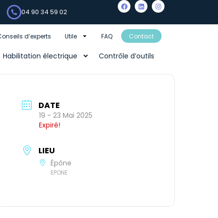
04 90 34 59 02
Conseils d’experts
Utile
FAQ
Contact
Habilitation électrique
Contrôle d’outils
DATE
19 - 23 Mai 2025
Expiré!
LIEU
Épône
EPONE