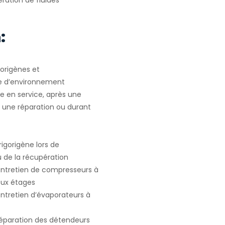
ration de fluides
.
:
gorigènes et
e d’environnement
e en service, après une
u une réparation ou durant
igorigène lors de
ou de la récupération
 entretien de compresseurs à
deux étages
entretien d’évaporateurs à
 réparation des détendeurs