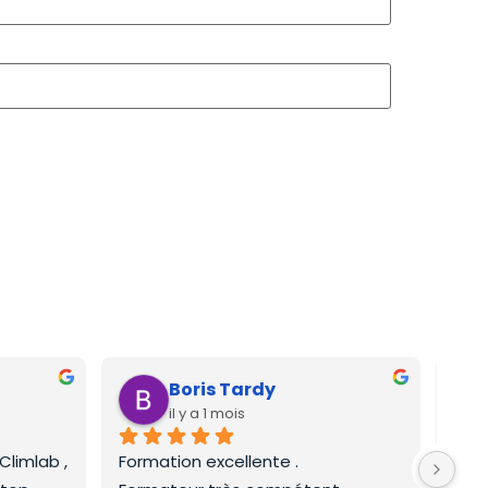
Boris Tardy
il y a 1 mois
limlab , 
Formation excellente .
Form