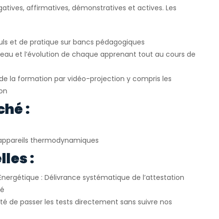
atives, affirmatives, démonstratives et actives. Les
uls et de pratique sur bancs pédagogiques
veau et l’évolution de chaque apprenant tout au cours de
e la formation par vidéo-projection y compris les
ion
ché :
appareils thermodynamiques
les :
Energétique : Délivrance systématique de l’attestation
ié
ité de passer les tests directement sans suivre nos