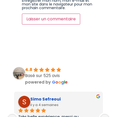
Enregistrer mon nom, mon e-mail et
mon site dans le navigateur pour mon
prochain commentaire.
4.8
Basé sur 525 avis
powered by
G
o
o
g
l
e
Simo Sefreoui
il y a 4 semaines
Très belle expérience, merci au 
Deu