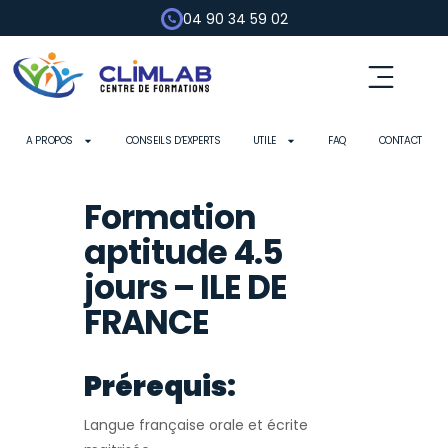
04 90 34 59 02
Fluides frigorigènes
Pompe à chaleur
Habilitation électrique
Contrôle d’outils
A PROPOS
CONSEILS D’EXPERTS
UTILE
FAQ
CONTACT
Formation
aptitude 4.5
jours – ILE DE
FRANCE
Prérequis:
Langue française orale et écrite