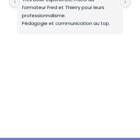
formateur Fred et Thierry pour leurs 
int
professionnalisme.
On 
Pédagogie et communication au top.
co
Mer