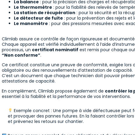
La balance
: pour la précision des charges et récupératio
Le thermomètre
: pour la fiabilité des relevés de tempé
La station de récupération
: pour la sécurité et la réc
Le détecteur de fuite
: pour la prévention des rejets et 
Le manomètre
: pour des pressions mesurées avec exac
Climlab assure ce contrôle de façon rigoureuse et documenté
Chaque appareil est vérifié individuellement à l’aide d’instrume
processus, un
certificat nominatif
est remis pour chaque outil
“Non conforme”
.
Ce certificat constitue une preuve de conformité, exigée lors d
obligatoire ou des renouvellements d’attestation de capacité.
C’est un document que chaque technicien doit pouvoir présen
attestations de capacité.
En complément, Climlab propose également de
contrôler la
essentiel à la fiabilité et la performance de vos interventions.
Exemple concret :
Une pompe à vide défectueuse peut faus
et provoquer des pannes futures.
En la faisant contrôler lo
et prévenez les retours sur chantier.