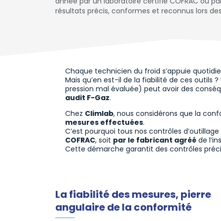
année par un laboratoire certifié COFRAC ou par 
résultats précis, conformes et reconnus lors des
Chaque technicien du froid s’appuie quotidi
Mais qu’en est-il de la fiabilité de ces out
pression mal évaluée) peut avoir des conséqu
audit F-Gaz
.
Chez
Climlab
, nous considérons que la conf
mesures effectuées
.
C’est pourquoi tous nos contrôles d’outillage fr
COFRAC
, soit
par le fabricant agréé
de l’in
Cette démarche garantit des contrôles préc
La fiabilité des mesures, pierre
angulaire de la conformité