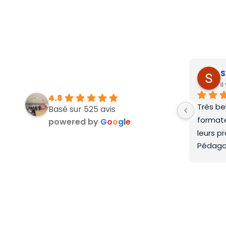
S
i
4.8
Très be
Basé sur 525 avis
formate
powered by
G
o
o
g
l
e
leurs p
Pédago
top.