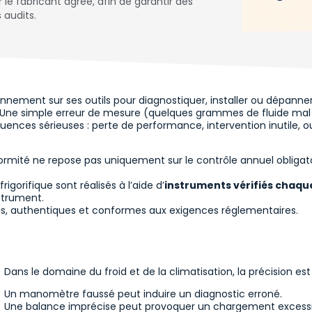
le fabricant agréé, afin de garantir des
 audits.
ennement sur ses outils pour diagnostiquer, installer ou dépa
ils ? Une simple erreur de mesure (quelques grammes de fluide ma
ences sérieuses : perte de performance, intervention inutile, o
ormité ne repose pas uniquement sur le contrôle annuel obligato
igorifique sont réalisés à l’aide d’
instruments vérifiés chaq
strument.
is, authentiques et conformes aux exigences réglementaires.
Dans le domaine du froid et de la climatisation, la précision est l
Un manomètre faussé peut induire un diagnostic erroné.
Une balance imprécise peut provoquer un chargement excessif