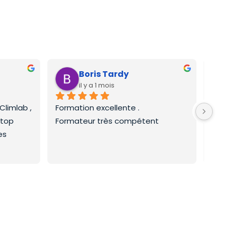
Boris Tardy
il y a 1 mois
limlab , 
Formation excellente .
Form
 top
Formateur très compétent
frig
  
enri
effi