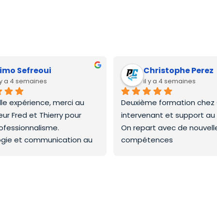
imo Sefreoui
Christophe Perez
l y a 4 semaines
il y a 4 semaines
lle expérience, merci au 
Deuxième formation chez C
ur Fred et Thierry pour 
intervenant et support au
rofessionnalisme.
On repart avec de nouvelles
gie et communication au 
compétences
Merci a la prochaine