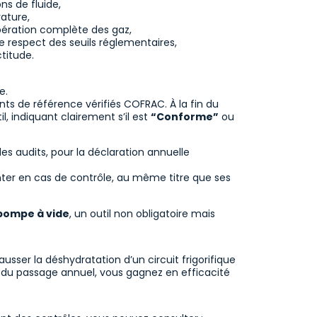
ns de fluide,
rature,
upération complète des gaz,
le respect des seuils réglementaires,
titude.
e.
nts de référence vérifiés COFRAC. À la fin du
, indiquant clairement s’il est
“Conforme”
ou
es audits, pour la déclaration annuelle
ter en cas de contrôle, au même titre que ses
 pompe à vide
, un outil non obligatoire mais
ser la déshydratation d’un circuit frigorifique
rs du passage annuel, vous gagnez en efficacité