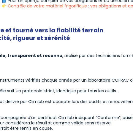
Pour un aperçu complet de vos obligations et du déroulemen
Contrôle de votre matériel frigorifique : vos obligations et
 et tourné vers la fiabilité terrain
té, rigueur et sérénité
ble, transparent et reconnu
, réalisé par des techniciens for
instruments vérifiés chaque année par un laboratoire COFRAC ou
e suit un protocole strict, identique pour tous les outils.
at délivré par Climlab est accepté lors des audits et renouvelle
t accompagnée d’un certificat Climlab indiquant “Conforme”, bas
teur considérera le résultat comme valide sans réserve.
urrait être remis en cause.