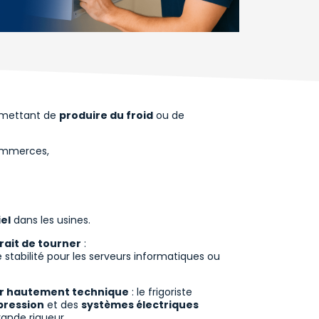
ermettant de
produire du froid
ou de
ommerces,
el
dans les usines.
rait de tourner
:
e stabilité pour les serveurs informatiques ou
r hautement technique
: le frigoriste
 pression
et des
systèmes électriques
rande rigueur.