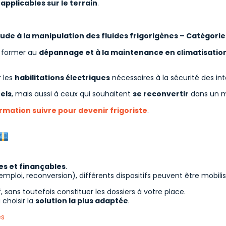
plicables sur le terrain
.
ude à la manipulation des fluides frigorigènes – Catégorie 
e former au
dépannage et à la maintenance en climatisatio
 les
habilitations électriques
nécessaires à la sécurité des int
els
, mais aussi à ceux qui souhaitent
se reconvertir
dans un mé
rmation suivre pour devenir frigoriste
.
es et finançables
.
emploi, reconversion), différents dispositifs peuvent être mobilis
f, sans toutefois constituer les dossiers à votre place.
 choisir la
solution la plus adaptée
.
es