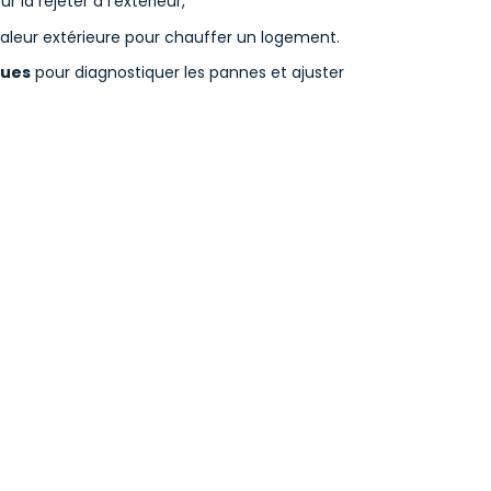
our la rejeter à l’extérieur,
la chaleur extérieure pour chauffer un logement.
ques
pour diagnostiquer les pannes et ajuster