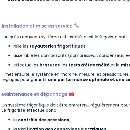
Installation et mise en service
Lorsqu’un nouveau système est installé, c’est le frigoriste qui :
relie les
tuyauteries frigorifiques
,
assemble les composants (compresseur, condenseur, év
effectue les
brasures
, les
tests d’étanchéité
et la
mis
Il met ensuite le système en marche, mesure les pressions, les t
réglages pour garantir
une performance optimale et une sé
Maintenance et dépannage
Un système frigorifique doit être entretenu régulièrement pour 
Le frigoriste effectue donc :
le
contrôle des pressions
,
la
vérification des connexions électriques
,