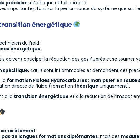
de précision
, où chaque détail compte.
es importantes, tant sur la performance du système que sur l
 transition énergétique
echnicien du froid :
ance énergétique
.
els doivent anticiper la réduction des gaz fluorés et se tourner 
 spécifique
, car ils sont inflammables et demandent des préca
 la
formation Fluides Hydrocarbures : manipuler en toute 
tion directe de fluide (formation
théorique
uniquement).
nt à la
transition énergétique
et à la réduction de l’impact e
 concrètement
.
e pas de longues formations diplômantes
, mais des
modules