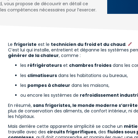
d, vous propose de découvrir en détail ce
t les compétences nécessaires pour l’exercer.
Le
frigoriste
est le
technicien du froid et du chaud
.
C’est lui qui installe, entretient et dépanne les systèmes p
générer de la chaleur
, comme :
les
réfrigérateurs
et
chambres froides
dans les c
les
climatiseurs
dans les habitations ou bureaux,
les
pompes à chaleur
dans les maisons,
ou encore les systèmes de
refroidissement industri
En résumé,
sans frigoristes, le monde moderne s’arrête
plus de conservation des aliments, de confort intérieur, ni d
les hôpitaux.
Mais derrière cette apparente simplicité se cache un
métie
travaille avec des
circuits frigorifiques
, des
fluides sous
complexes
, qu’il doit comprendre et manipuler avec une g