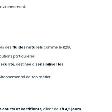
’environnement.
vers des
fluides naturels
comme le R290
utions particulières.
sécurité
, destinée à
sensibiliser les
nvironnemental de son métier.
 courts et certifiants
, allant de
1 à 4,5 jours
,