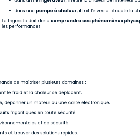
dans un
réfrigérateur
, il retire la chaleur de l’intérieur p
dans une
pompe à chaleur
, il fait l’inverse : il capte 
Le frigoriste doit donc
comprendre ces phénomènes physi
les performances.
mande de maîtriser plusieurs domaines :
le froid et la chaleur se déplacent.
que, dépanner un moteur ou une carte électronique.
uits frigorifiques en toute sécurité.
vironnementales et de sécurité.
ts et trouver des solutions rapides.