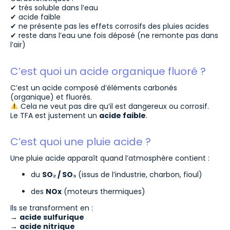
✔ très soluble dans l’eau
✔ acide faible
✔ ne présente pas les effets corrosifs des pluies acides
✔ reste dans l’eau une fois déposé (ne remonte pas dans
l’air)
C’est quoi un acide organique fluoré ?
C’est un acide composé d’éléments carbonés
(organique) et fluorés.
Cela ne veut pas dire qu’il est dangereux ou corrosif.
Le TFA est justement un
acide faible
.
C’est quoi une pluie acide ?
Une pluie acide apparaît quand l’atmosphère contient :
du
SO₂ / SO₃
(issus de l’industrie, charbon, fioul)
des
NOx
(moteurs thermiques)
Ils se transforment en :
→
acide sulfurique
→
acide nitrique