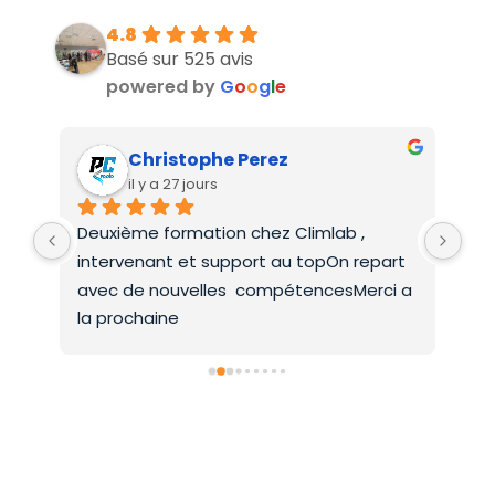
4.8
Basé sur 525 avis
powered by
G
o
o
g
l
e
Christophe Perez
il y a 27 jours
Deuxième formation chez Climlab , 
For
intervenant et support au topOn repart 
co
avec de nouvelles  compétencesMerci a 
la prochaine
Inscrivez-vous dès aujourd’hui !