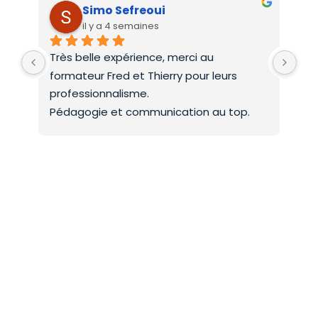
Simo Sefreoui
il y a 4 semaines
Très belle expérience, merci au 
Deu
formateur Fred et Thierry pour leurs 
int
professionnalisme.
On 
Pédagogie et communication au top.
co
Mer