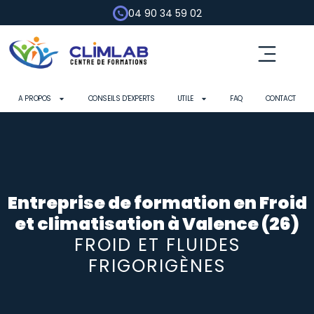
04 90 34 59 02
Fluides frigorigènes
Pompe à chaleur
Habilitation électrique
Contrôle d’outils
A PROPOS
CONSEILS D’EXPERTS
UTILE
FAQ
CONTACT
Entreprise de formation en Froid
et climatisation à Valence (26)
FROID ET FLUIDES
FRIGORIGÈNES