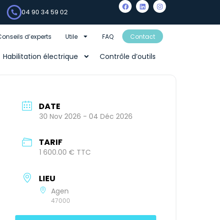
04 90 34 59 02
Conseils d’experts
Utile
FAQ
Contact
Habilitation électrique
Contrôle d’outils
DATE
30 Nov 2026
- 04 Déc 2026
TARIF
1 600.00 € TTC
LIEU
Agen
47000