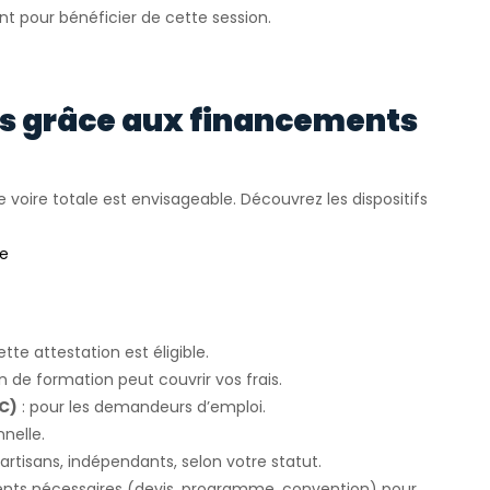
nt pour bénéficier de cette session.
rs grâce aux financements
e voire totale est envisageable. Découvrez les dispositifs
ée
ette attestation est éligible.
an de formation peut couvrir vos frais.
FC)
: pour les demandeurs d’emploi.
nelle.
 artisans, indépendants, selon votre statut.
ents nécessaires (devis, programme, convention) pour