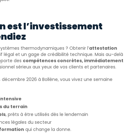
n est l’investissement
endiez
les systèmes thermodynamiques ? Obtenir l’
attestation
f légal et un gage de crédibilité technique. Mais au-delà
pporte des
compétences concrètes, immédiatement
onnel sérieux aux yeux de vos clients et partenaires.
4 décembre 2026 à Bollène, vous vivez une semaine
intensive
 du terrain
els
, prêts à être utilisés dès le lendemain
nces légales du secteur
 formation
qui change la donne.