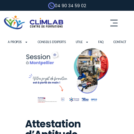
04 90 34 59 02
A PROPOS
CONSEILS D’EXPERTS
UTILE
FAQ
CONTACT
Attestation