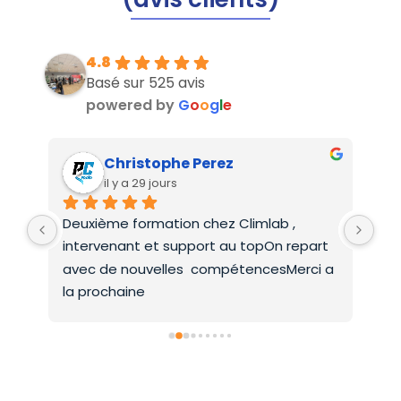
4.8
Basé sur 525 avis
powered by
G
o
o
g
l
e
Christophe Perez
il y a 29 jours
Deuxième formation chez Climlab , 
For
intervenant et support au topOn repart 
co
avec de nouvelles  compétencesMerci a 
la prochaine