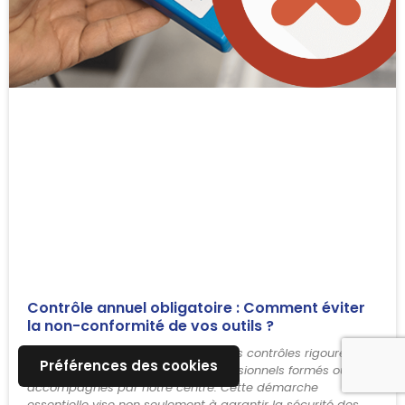
Contrôle annuel obligatoire : Comment éviter
la non-conformité de vos outils ?
Chaque année, Climlab effectue des contrôles rigoureux
Préférences des cookies
sur les outils frigorifiques des professionnels formés ou
accompagnés par notre centre. Cette démarche
essentielle vise non seulement à garantir la sécurité des