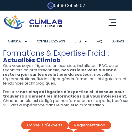
04 90 34 59 02
Fluides frigorigènes
Pompe à chaleur
Habilitation électrique
Contrôle d’outils
A PROPOS
CONSEILS D’EXPERTS
UTILE
FAQ
CONTACT
Formations & Expertise Froid :
Actualités Climlab
Que vous soyez frigoriste en exercice, installateur PAC, ou en
reconversion professionnelle,
nos articles vous aident à
rester à jour sur les évolutions du secteur
: nouvelles
réglementations, fluides frigorigènes, formations obligatoires, et
tendances technologiques.
Explorez
nos cinq catégories d’expertise ci-dessous pour
trouver rapidement les informations qui vous intéressent
.
Chaque article est rédigé par nos formateurs et experts, basé sur
20+ ans d’expérience dans le froid et la climatisation.
Conseils d'experts
Réglementation